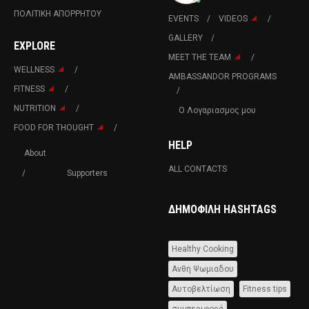
ΠΟΛΙΤΙΚΉ ΑΠΟΡΡΉΤΟΥ
EVENTS
VIDEOS
GALLERY
EXPLORE
MEET THE TEAM
WELLNESS
AMBASSANDOR PROGRAMS
FITNESS
NUTRITION
Ο Λογαριασμος μου
FOOD FOR THOUGHT
HELP
About
ALL CONTACTS
Supporters
ΔΗΜΟΦΙΛΉ HASHTAGS
Healthy Cooking
Ανθη Ψωμιαδου
Αυτοβελτίωση
Fitness tips
συμπεριφορά