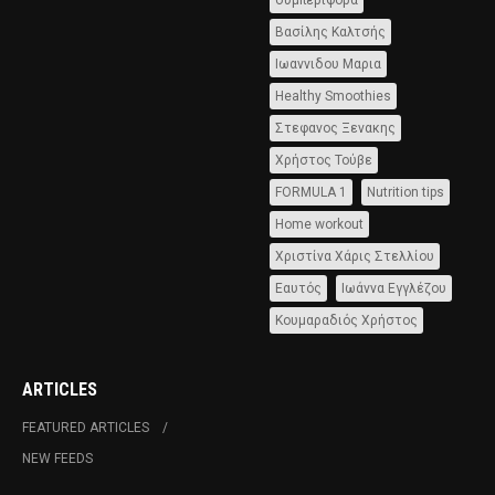
Βασίλης Καλτσής
Ιωαννιδου Μαρια
Healthy Smoothies
Στεφανος Ξενακης
Χρήστος Τούβε
FORMULA 1
Nutrition tips
Home workout
Χριστίνα Χάρις Στελλίου
Εαυτός
Ιωάννα Εγγλέζου
Κουμαραδιός Χρήστος
ARTICLES
FEATURED ARTICLES
NEW FEEDS