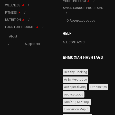
MEET THE TEAM
WELLNESS
AMBASSANDOR PROGRAMS
FITNESS
NUTRITION
Ο Λογαριασμος μου
FOOD FOR THOUGHT
HELP
About
ALL CONTACTS
Supporters
ΔΗΜΟΦΙΛΉ HASHTAGS
Healthy Cooking
Ανθη Ψωμιαδου
Αυτοβελτίωση
Fitness tips
συμπεριφορά
Βασίλης Καλτσής
Ιωαννιδου Μαρια