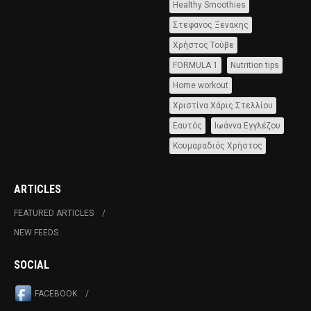
Healthy Smoothies
Στεφανος Ξενακης
Χρήστος Τούβε
FORMULA 1
Nutrition tips
Home workout
Χριστίνα Χάρις Στελλίου
Εαυτός
Ιωάννα Εγγλέζου
Κουμαραδιός Χρήστος
ARTICLES
FEATURED ARTICLES
NEW FEEDS
SOCIAL
FACEBOOK