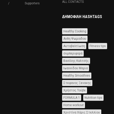
ALL CONTACTS
Supporters
ΔΗΜΟΦΙΛΉ HASHTAGS
Healthy Cooking
Ανθη Ψωμιαδου
Αυτοβελτίωση
Fitness tips
συμπεριφορά
Βασίλης Καλτσής
Ιωαννιδου Μαρια
Healthy Smoothies
Στεφανος Ξενακης
Χρήστος Τούβε
FORMULA 1
Nutrition tips
Home workout
Χριστίνα Χάρις Στελλίου