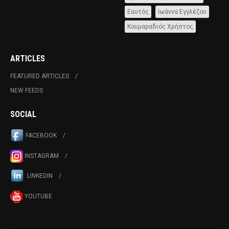
Εαυτός
Ιωάννα Εγγλέζου
Κουμαραδιός Χρήστος
ARTICLES
FEATURED ARTICLES
NEW FEEDS
SOCIAL
FACEBOOK
INSTAGRAM
LINKEDIN
YOUTUBE