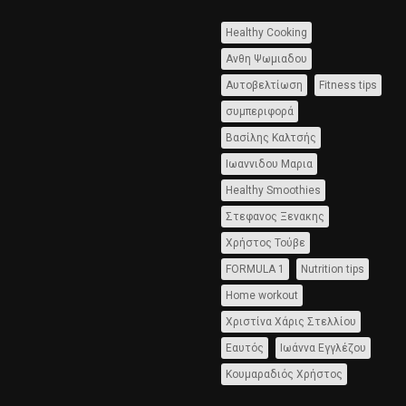
Healthy Cooking
Ανθη Ψωμιαδου
Αυτοβελτίωση
Fitness tips
συμπεριφορά
Βασίλης Καλτσής
Ιωαννιδου Μαρια
Healthy Smoothies
Στεφανος Ξενακης
Χρήστος Τούβε
FORMULA 1
Nutrition tips
Home workout
Χριστίνα Χάρις Στελλίου
Εαυτός
Ιωάννα Εγγλέζου
Κουμαραδιός Χρήστος