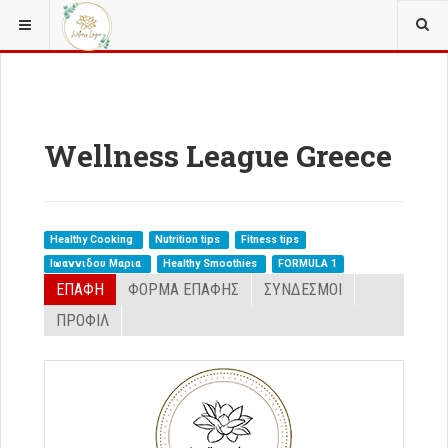
ΒΡΊΣΚΕΣΤΕ ΕΔΏ:
MEET THE TEAM
EVENT SPONSORS
Wellness League Greece
Healthy Cooking
Nutrition tips
Fitness tips
Ιωαννιδου Μαρια
Healthy Smoothies
FORMULA 1
ΕΠΑΦΉ
ΦΌΡΜΑ ΕΠΑΦΉΣ
ΣΎΝΔΕΣΜΟΙ
ΠΡΟΦΙΛ