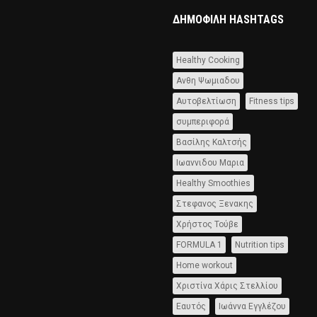
ΔΗΜΟΦΙΛΉ HASHTAGS
Healthy Cooking
Ανθη Ψωμιαδου
Αυτοβελτίωση
Fitness tips
συμπεριφορά
Βασίλης Καλτσής
Ιωαννιδου Μαρια
Healthy Smoothies
Στεφανος Ξενακης
Χρήστος Τούβε
FORMULA 1
Nutrition tips
Home workout
Χριστίνα Χάρις Στελλίου
Εαυτός
Ιωάννα Εγγλέζου