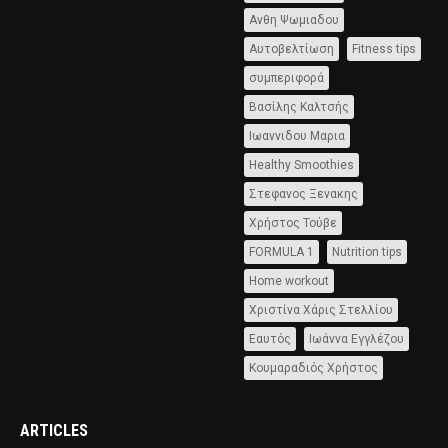
Ανθη Ψωμιαδου
Αυτοβελτίωση
Fitness tips
συμπεριφορά
Βασίλης Καλτσής
Ιωαννιδου Μαρια
Healthy Smoothies
Στεφανος Ξενακης
Χρήστος Τούβε
FORMULA 1
Nutrition tips
Home workout
Χριστίνα Χάρις Στελλίου
Εαυτός
Ιωάννα Εγγλέζου
Κουμαραδιός Χρήστος
ARTICLES