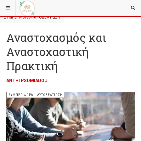
ΒΡΊΣΚΕΣΤΕ ΕΔΏ:
FOOD FOR THOUGHT
ΣΥΜΠΕΡΙΦΟΡΆ - ΑΥΤΟΒΕΛΤΊΩΣΗ
Αναστοχασμός και
Αναστοχαστική
Πρακτική
ANTHI PSOMIADOU
ΣΥΜΠΕΡΙΦΟΡΆ - ΑΥΤΟΒΕΛΤΊΩΣΗ