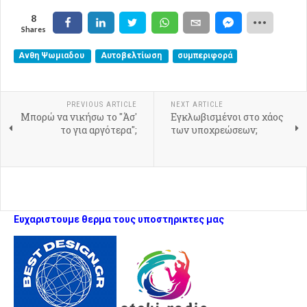
8
Shares
Share
Share
Tweet
Share
Email
Share
Ανθη Ψωμιαδου
Αυτοβελτίωση
συμπεριφορά
7
PREVIOUS ARTICLE
NEXT ARTICLE
Μπορώ να νικήσω το "Άσ'
Εγκλωβισμένοι στο χάος
το για αργότερα";
των υποχρεώσεων;
Ευχαριστουμε θερμα τους υποστηρικτες μας